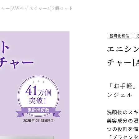
ャー[AWモイスチャーa]2個セット
基礎化粧品
エニシ
チャー[
「お手軽」
ンジェル
洗顔後のスキ
美容成分の浸
つの役割を備
「プラセンタ