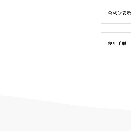
全成分表
プラセンタエ
(２) 、コ
ド、トレハ
ィンゴシン
使用手順
イルフィト
ゴシン、ア
ンエキス(
ス、エイジ
ゼニアオイ
ノシタエキ
トステロー
ングリコー
ー、水酸化
＊ 有効成分